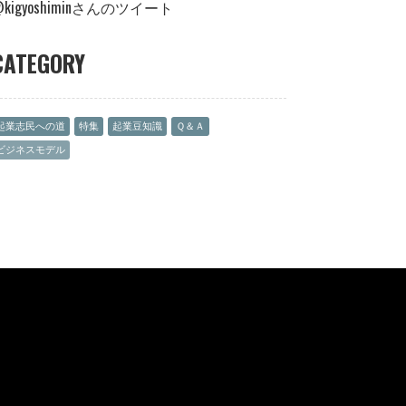
@kigyoshiminさんのツイート
CATEGORY
起業志民への道
特集
起業豆知識
Ｑ＆Ａ
ビジネスモデル