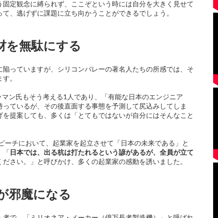
う固定観念に縛られず、ここぞという時には自分を大きく見せて
って、逃げずに課題に立ち向かうことができるでしょう。
材を無駄にする
に陥っていますが、シリコンバレーの著名人たちの所感では、そ
ます。
ジ・ケラマン氏もそう考える1人であり、「有能な日本のエンジニア
持っているが、その後直面する事態を予測して尻込みしてしま
げを提案しても、多くは「とてもではないが自分にはそんなこと
スピーチにおいて、起業家を起立させて「日本の未来である」と
、「
日本では、出る杭は打たれるという諺があるが、全員が立て
ください。」と呼びかけ、多くの起業家の感動を誘いました。
が邪魔になる
人者で、「ミリオネア・メーカー（億万長者製造機）」と呼ばれ