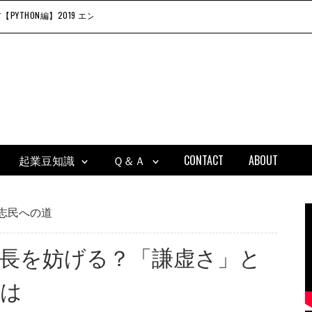
スパルタキャンプ IN 八幡平市【PYTHON編】2019 エントリー受付中！（終了しました）
起業豆知識
Ｑ＆Ａ
CONTACT
ABOUT
志民への道
長を妨げる？「謙虚さ」と
とは