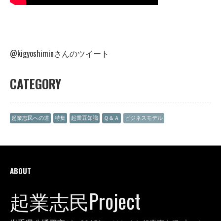
@kigyoshiminさんのツイート
CATEGORY
起業志民への道
特集
起業豆知識
Ｑ＆Ａ
ビジネスモデル
ABOUT
起業志民Project