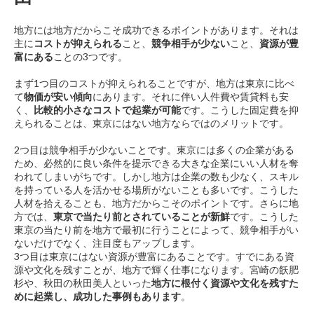
地方には地方だからこそ成功できるポイントがあります。それは
主に
コストが抑えられる
こと、
競争相手が少ない
こと、
資源が豊
富にある
ことの3つです。
まず1つ目のコストが抑えられることですが、地方は東京に比べ
て
物価が安い傾向
にあります。それに伴い人件費や賃貸料も安
く、
比較的小さなコストで起業が可能
です。こうした固定費を抑
えられることは、東京にはない地方ならではのメリットです。
2つ目は競争相手が少ないことです。東京には多くの企業がある
ため、必然的に良い条件を提示できる大きな企業にいい人材を奪
われてしまいがちです。しかし地方は企業の数も少なく、スキル
を持っている人を活かせる場所がないことも多いです。こうした
人材を拾えることも、地方だからこそのポイントです。さらに地
方では、
東京で当たり前とされていることが新鮮
です。こうした
東京の当たり前を地方で最初に行うことによって、競争相手がい
ないだけでなく、注目度もアップします。
3つ目は東京にはない資源が豊富にあることです。すでにある資
源や文化を残すことが、地方で輝く仕事になります。宮崎の飫肥
杉や、秋田の秋田美人といった
地方に根付く資源や文化を残すた
めに起業し、成功した事例もあります
。