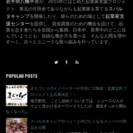
岩手県八幡平市
が、2015年にはじめた起業家支援プロジェ
スパル
クト。東北の片田舎でありながらも起業家を育てる
タキャンプ
起業家支
を開催したり、彼らのための場として
援センター
を提供し、資金調達のための機会を設けて、起
業を志す者たちを全国から集積。日本中、世界中のどこに住
んでいようとも、自由な働き方を選べる、そんな人間を増や
すべく、次々とユニークな取り組みを行っています。
>
POPULAR POSTS
まちづくりのイノベーターが渋谷に大集結！起業志民プ
ロジェクトも出展決定！！
地方創生。 ことし始めくらいまでは、ニュースなんか
でよく見かけるキーワードでしたが、最近すっかり聞か
なくなった
...
スパルタキャンプやべぇ！と叫びたくなるメンバーの作
品を公開