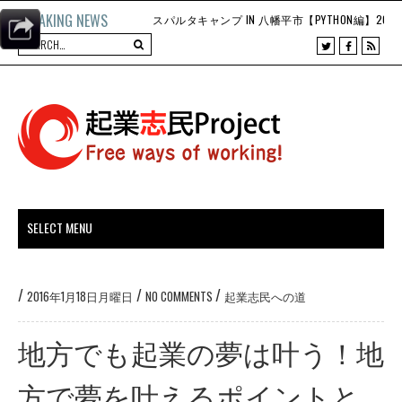
BREAKING NEWS
T
F
R
w
a
S
i
c
S
t
e
t
b
e
o
r
o
k
/
/
/
2016年1月18日月曜日
NO COMMENTS
起業志民への道
地方でも起業の夢は叶う！地
方で夢を叶えるポイントと